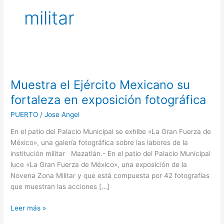
militar
Muestra
el
Muestra el Ejército Mexicano su
Ejército
Mexicano
fortaleza en exposición fotográfica
su
PUERTO
/
Jose Angel
fortaleza
en
En el patio del Palacio Municipal se exhibe «La Gran Fuerza de
exposición
México», una galería fotográfica sobre las labores de la
fotográfica
institución militar Mazatlán.- En el patio del Palacio Municipal
luce «La Gran Fuerza de México», una exposición de la
Novena Zona Militar y que está compuesta por 42 fotografías
que muestran las acciones […]
Leer más »