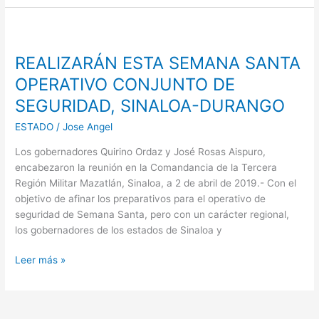
REALIZARÁN
ESTA
REALIZARÁN ESTA SEMANA SANTA
SEMANA
SANTA
OPERATIVO CONJUNTO DE
OPERATIVO
SEGURIDAD, SINALOA-DURANGO
CONJUNTO
DE
ESTADO
/
Jose Angel
SEGURIDAD,
Los gobernadores Quirino Ordaz y José Rosas Aispuro,
SINALOA-
encabezaron la reunión en la Comandancia de la Tercera
DURANGO
Región Militar Mazatlán, Sinaloa, a 2 de abril de 2019.- Con el
objetivo de afinar los preparativos para el operativo de
seguridad de Semana Santa, pero con un carácter regional,
los gobernadores de los estados de Sinaloa y
Leer más »