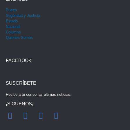
Puerto
Seguridad y Justicia
Estado
Nacional
Columna
Quienes Somos
FACEBOOK
SUSCRÍBETE
Recibe a tu correo las últimas noticias.
¡SÍGUENOS¡
F
I
Y
T
a
n
o
w