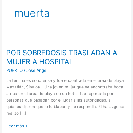
muerta
POR
SOBREDOSIS
POR SOBREDOSIS TRASLADAN A
TRASLADAN
A
MUJER A HOSPITAL
MUJER
PUERTO
/
Jose Angel
A
HOSPITAL
La fémina es sonorense y fue encontrada en el área de playa
Mazatlán, Sinaloa.- Una joven mujer que se encontraba boca
arriba en el área de playa de un hotel, fue reportada por
personas que pasaban por el lugar a las autoridades, a
quienes dijeron que le hablaban y no respondía. El hallazgo se
realizó […]
Leer más »