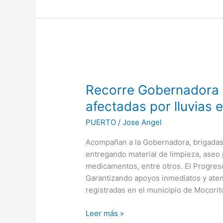
Recorre
Gobernadora
Recorre Gobernadora Y
Yeraldine
Bonilla
afectadas por lluvias 
localidades
PUERTO
/
Jose Angel
afectadas
por
Acompañan a la Gobernadora, brigadas d
lluvias
entregando material de limpieza, aseo 
en
medicamentos, entre otros. El Progreso
Mocorito
Garantizando apoyos inmediatos y aten
registradas en el municipio de Mocorit
Leer más »