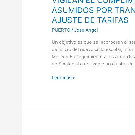
VIGILAN EL CUMPLI
DE
ASUMIDOS POR TRAN
COMPROMISOS
AJUSTE DE TARIFAS
ASUMIDOS
POR
PUERTO
/
Jose Angel
TRANSPORTISTAS
Un objetivo es que se incorporen al s
TRAS
del inicio del nuevo ciclo escolar, info
EL
Moreno En seguimiento a los acuerdos 
AJUSTE
de Sinaloa al autorizarse un ajuste a la
DE
TARIFAS
Leer más »