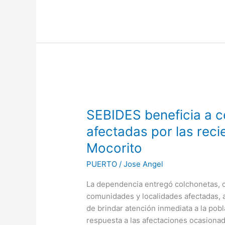
SEBIDES
beneficia
SEBIDES beneficia a c
a
cerca
afectadas por las reci
de
Mocorito
400
familias
PUERTO
/
Jose Angel
afectadas
La dependencia entregó colchonetas, co
por
comunidades y localidades afectadas, a
las
de brindar atención inmediata a la pob
recientes
respuesta a las afectaciones ocasionada
lluvias