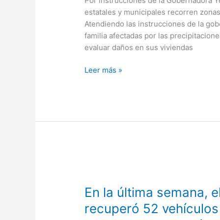
Por instrucciones de la Gobernadora Y
de
estatales y municipales recorren zonas 
daños
Atendiendo las instrucciones de la gob
tras
familia afectadas por las precipitacion
intensas
evaluar daños en sus viviendas
lluvias
en
Leer más »
Mocorito
y
Guasave
En
la
En la última semana, el
última
semana,
recuperó 52 vehículos
el