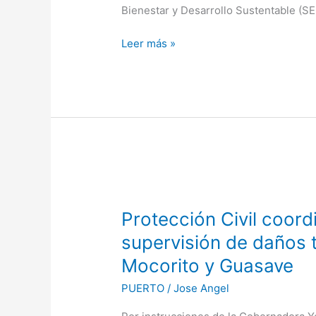
Bienestar y Desarrollo Sustentable (S
en
Mazatlán
Leer más »
y
Mocorito
Protección
Civil
Protección Civil coord
coordina
acciones
supervisión de daños t
de
Mocorito y Guasave
auxilio
y
PUERTO
/
Jose Angel
supervisión