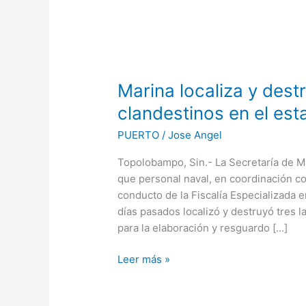
Marina
localiza
Marina localiza y dest
y
destruye
clandestinos en el est
tres
PUERTO
/
Jose Angel
laboratorios
clandestinos
Topolobampo, Sin.- La Secretaría de Ma
en
que personal naval, en coordinación con
el
conducto de la Fiscalía Especializada
estado
días pasados localizó y destruyó tres 
de
para la elaboración y resguardo […]
Sinaloa
Leer más »