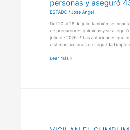
personas y aseguró 4
Grupo
Interinstitucional
ESTADO
/
Jose Angel
recuperó
Del 20 al 26 de julio también se incaut
52
de precursores químicos y se aseguró u
vehículos
julio de 2026.-* Las autoridades que in
robados,
distintas acciones de seguridad imple
detuvo
a
Leer más »
38
personas
y
aseguró
43
armas
de
fuego
VIGILAN
EL
CUMPLIMIENTO