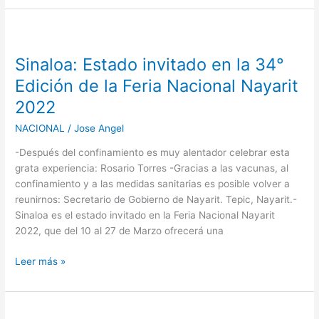
Sinaloa:
Estado
Sinaloa: Estado invitado en la 34°
invitado
en
Edición de la Feria Nacional Nayarit
la
2022
34°
Edición
NACIONAL
/
Jose Angel
de
-Después del confinamiento es muy alentador celebrar esta
la
grata experiencia: Rosario Torres -Gracias a las vacunas, al
Feria
confinamiento y a las medidas sanitarias es posible volver a
Nacional
reunirnos: Secretario de Gobierno de Nayarit. Tepic, Nayarit.-
Nayarit
Sinaloa es el estado invitado en la Feria Nacional Nayarit
2022
2022, que del 10 al 27 de Marzo ofrecerá una
Leer más »
Guardia