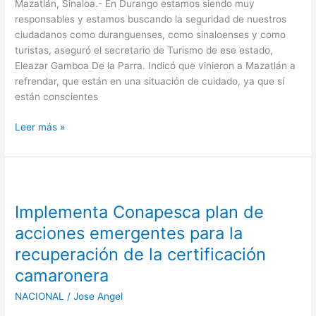
LOS
Mazatlán, Sinaloa.- En Durango estamos siendo muy
TURISTAS:
responsables y estamos buscando la seguridad de nuestros
ELEAZAR
ciudadanos como duranguenses, como sinaloenses y como
GAMBOA
turistas, aseguró el secretario de Turismo de ese estado,
Eleazar Gamboa De la Parra. Indicó que vinieron a Mazatlán a
refrendar, que están en una situación de cuidado, ya que sí
están conscientes
Leer más »
Implementa
Conapesca
Implementa Conapesca plan de
plan
de
acciones emergentes para la
acciones
recuperación de la certificación
emergentes
camaronera
para
la
NACIONAL
/
Jose Angel
recuperación