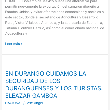
CDMX.- El Gobierno de México busca una alternativa para
del
permitir nuevamente la exportación del camarón ribereño a
camarón…
Estados Unidos y evitar afectaciones económicas y sociales a
a
este sector, donde el secretario de Agricultura y Desarrollo
la
Rural, Víctor Villalobos Arámbula, y la secretaria de Economía,
pesca
Tatiana Clouthier Carrillo, así como el comisionado nacional de
ribereña
Acuacultura y
Leer más »
EN
DURANGO
EN DURANGO CUIDAMOS LA
CUIDAMOS
LA
SEGURIDAD DE LOS
SEGURIDAD
DURANGUENSES Y LOS TURISTAS:
DE
ELEAZAR GAMBOA
LOS
DURANGUENSES
NACIONAL
/
Jose Angel
Y