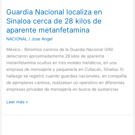
Nacional
Guardia Nacional localiza en
localiza
en
Sinaloa cerca de 28 kilos de
Sinaloa
aparente metanfetamina
cerca
de
NACIONAL
/
Jose Angel
28
México.- Binomios caninos de la Guardia Nacional (GN)
kilos
detectaron aproximadamente 28 kilos de aparente
de
metanfetamina ocultos en tres moldes metálicos, en una
aparente
empresa de mensajería y paquetería en Culiacán, Sinaloa. El
metanfetamina
hallazgo se registró cuando guardias nacionales, en compañía
de ejemplares caninos, realizaban un operativo en diferentes
empresas privadas de mensajería en busca de sustancias
Leer más »
Alienta
a