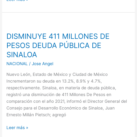
DISMINUYE
411
DISMINUYE 411 MILLONES DE
MILLONES
DE
PESOS DEUDA PÚBLICA DE
PESOS
SINALOA
DEUDA
PÚBLICA
NACIONAL
/
Jose Angel
DE
Nuevo León, Estado de México y Ciudad de México
SINALOA
Incrementaron su deuda en 13.2%, 8.9% y 4.7%,
respectivamente. Sinaloa, en materia de deuda pública,
registró una disminución de 411 Millones De Pesos en
comparación con el año 2021, informó el Director General del
Consejo para el Desarrollo Económico de Sinaloa, Juan
Ernesto Millán Pietsch; agregó
Leer más »