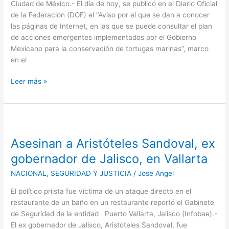
de
Ciudad de México.- El día de hoy, se publicó en el Diario Oficial
la
de la Federación (DOF) el “Aviso por el que se dan a conocer
certificación
las páginas de Internet, en las que se puede consultar el plan
camaronera
de acciones emergentes implementados por el Gobierno
Mexicano para la conservación de tortugas marinas”, marco
en el
Leer más »
Asesinan
a
Asesinan a Aristóteles Sandoval, ex
Aristóteles
Sandoval,
gobernador de Jalisco, en Vallarta
ex
NACIONAL
,
SEGURIDAD Y JUSTICIA
/
Jose Angel
gobernador
de
El político priista fue víctima de un ataque directo en el
Jalisco,
restaurante de un baño en un restaurante reportó el Gabinete
en
de Seguridad de la entidad Puerto Vallarta, Jalisco (Infobae).-
Vallarta
El ex gobernador de Jalisco, Aristóteles Sandoval, fue