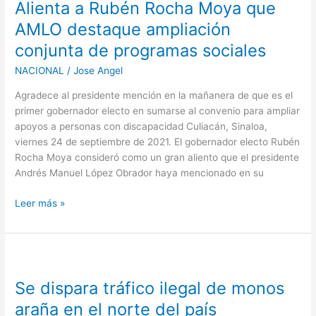
Alienta a Rubén Rocha Moya que
Rubén
Rocha
AMLO destaque ampliación
Moya
conjunta de programas sociales
que
AMLO
NACIONAL
/
Jose Angel
destaque
Agradece al presidente mención en la mañanera de que es el
ampliación
primer gobernador electo en sumarse al convenio para ampliar
conjunta
apoyos a personas con discapacidad Culiacán, Sinaloa,
de
viernes 24 de septiembre de 2021. El gobernador electo Rubén
programas
Rocha Moya consideró como un gran aliento que el presidente
sociales
Andrés Manuel López Obrador haya mencionado en su
Leer más »
Se
dispara
Se dispara tráfico ilegal de monos
tráfico
ilegal
araña en el norte del país