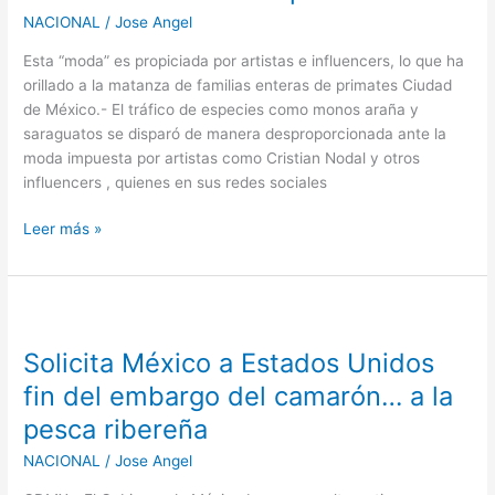
de
NACIONAL
/
Jose Angel
monos
araña
Esta “moda” es propiciada por artistas e influencers, lo que ha
en
orillado a la matanza de familias enteras de primates Ciudad
el
de México.- El tráfico de especies como monos araña y
norte
saraguatos se disparó de manera desproporcionada ante la
del
moda impuesta por artistas como Cristian Nodal y otros
país
influencers , quienes en sus redes sociales
Leer más »
Solicita
México
Solicita México a Estados Unidos
a
Estados
fin del embargo del camarón… a la
Unidos
pesca ribereña
fin
del
NACIONAL
/
Jose Angel
embargo