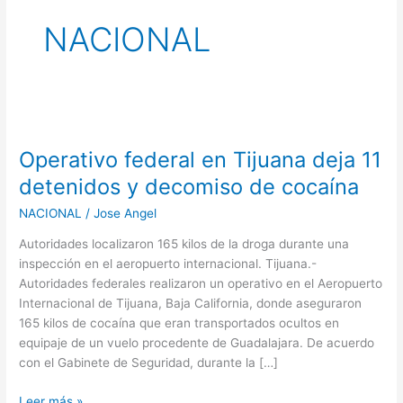
NACIONAL
Operativo
federal
Operativo federal en Tijuana deja 11
en
Tijuana
detenidos y decomiso de cocaína
deja
NACIONAL
/
Jose Angel
11
detenidos
Autoridades localizaron 165 kilos de la droga durante una
y
inspección en el aeropuerto internacional. Tijuana.-
decomiso
Autoridades federales realizaron un operativo en el Aeropuerto
de
Internacional de Tijuana, Baja California, donde aseguraron
cocaína
165 kilos de cocaína que eran transportados ocultos en
equipaje de un vuelo procedente de Guadalajara. De acuerdo
con el Gabinete de Seguridad, durante la […]
Leer más »