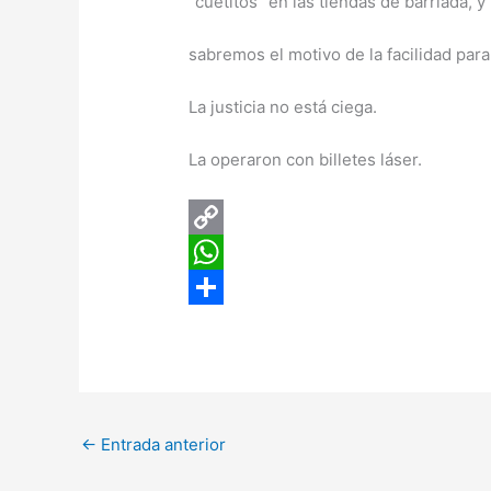
“cuetitos” en las tiendas de barriada, y
sabremos el motivo de la facilidad para
La justicia no está ciega.
La operaron con billetes láser.
C
o
W
p
h
C
y
a
o
L
t
m
i
s
p
←
Entrada anterior
n
A
a