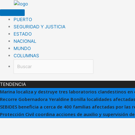
Ir
al
contenido
PUERTO
SEGURIDAD Y JUSTICIA
ESTADO
NACIONAL
MUNDO
COLUMNAS
TENDENCIA
Marina localiza y destruye tres laboratorios clandestinos en 
Recorre Gobernadora Yeraldine Bonilla localidades afectadas
SEBIDES beneficia a cerca de 400 familias afectadas por las 
Protección Civil coordina acciones de auxilio y supervisión d