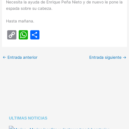
Necesita la ayuda de Enrique Peña Nieto y de nuevo le pone la
espada sobre su cabeza.
Hasta mañana.
C
W
C
o
h
o
p
at
m
←
Entrada anterior
Entrada siguiente
→
y
s
p
Li
A
ar
n
p
tir
k
p
ULTIMAS NOTICIAS