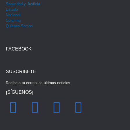
Seguridad y Justicia
Estado
Nacional
Columna
Quienes Somos
FACEBOOK
SUSCRÍBETE
Recibe a tu correo las últimas noticias.
¡SÍGUENOS¡
F
I
Y
T
a
n
o
w