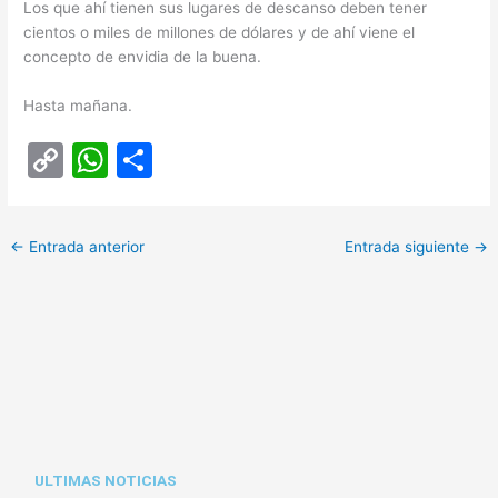
Los que ahí tienen sus lugares de descanso deben tener
cientos o miles de millones de dólares y de ahí viene el
concepto de envidia de la buena.
Hasta mañana.
C
W
C
o
h
o
p
at
m
←
Entrada anterior
Entrada siguiente
→
y
s
p
Li
A
ar
n
p
tir
k
p
ULTIMAS NOTICIAS