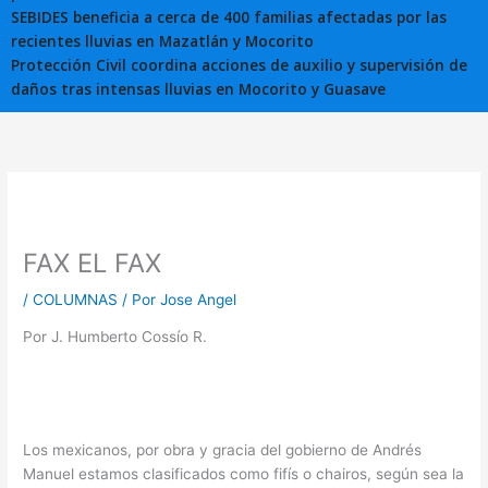
SEBIDES beneficia a cerca de 400 familias afectadas por las
recientes lluvias en Mazatlán y Mocorito
Protección Civil coordina acciones de auxilio y supervisión de
daños tras intensas lluvias en Mocorito y Guasave
FAX EL FAX
/
COLUMNAS
/ Por
Jose Angel
Por J. Humberto Cossío R.
Los mexicanos, por obra y gracia del gobierno de Andrés
Manuel estamos clasificados como fifís o chairos, según sea la