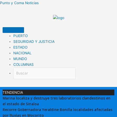
Ir
Punto y Coma Noticias
al
contenido
PUERTO
SEGURIDAD Y JUSTICIA
ESTADO
NACIONAL
MUNDO
COLUMNAS
TENDENCIA
Marina localiza y destruye tres laboratorios clandestinos en
el estado de Sinaloa
Recorre Gobernadora Yeraldine Bonilla localidades afectadas
por lluvias en Mocorito