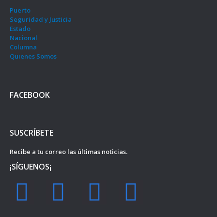
Puerto
Seguridad y Justicia
Estado
Nacional
Columna
Quienes Somos
FACEBOOK
SUSCRÍBETE
Recibe a tu correo las últimas noticias.
¡SÍGUENOS¡
F
I
Y
T
a
n
o
w