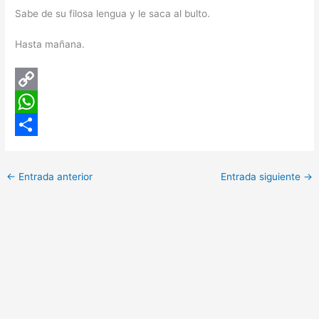
Sabe de su filosa lengua y le saca al bulto.
Hasta mañana.
C
o
W
p
h
C
y
a
o
←
Entrada anterior
Entrada siguiente
→
L
t
m
i
s
p
n
A
a
k
p
r
p
t
i