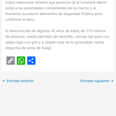
Datos relevantes refieren que personal de la funeraria dieron
aviso a las autoridades competentes de los hecho y al
momento acudieron elementos de Seguridad Pública para
confirmar el dato.
El desconocido de algunos 45 años de edad, de 1.70 metros
de estatura, vestía pantalón de mezclilla, camisa tipo polo con
rallas rojas con gris y a simple vista se le apreciaban varios
impactos de arma de fuego.
C
W
C
o
h
o
p
at
m
←
Entrada anterior
Entrada siguiente
→
y
s
p
Li
A
ar
n
p
tir
k
p