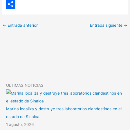
o
W
p
h
C
y
a
o
←
Entrada anterior
Entrada siguiente
→
L
t
m
i
s
p
n
A
a
k
p
r
p
t
i
ULTIMAS NOTICIAS
r
Marina localiza y destruye tres laboratorios clandestinos en el
estado de Sinaloa
1 agosto, 2026