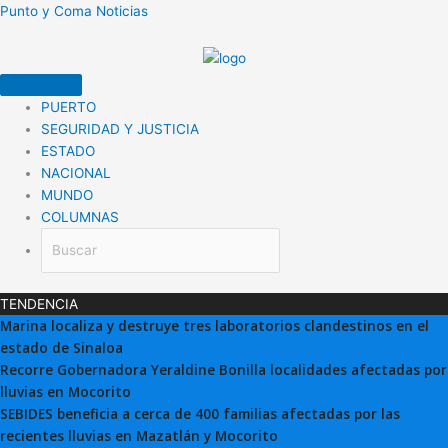
Ir
Punto y Coma Noticias
al
contenido
PUERTO
SEGURIDAD Y JUSTICIA
ESTADO
NACIONAL
MUNDO
COLUMNAS
TENDENCIA
Marina localiza y destruye tres laboratorios clandestinos en el
estado de Sinaloa
Recorre Gobernadora Yeraldine Bonilla localidades afectadas por
lluvias en Mocorito
SEBIDES beneficia a cerca de 400 familias afectadas por las
recientes lluvias en Mazatlán y Mocorito