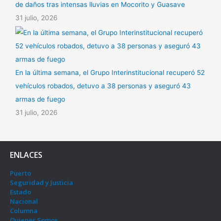
de daños tras intensas lluvias en Mocorito y Guasave
31 julio, 2026
En la última semana, el Grupo Interinstitucional recuperó 52
vehículos robados, detuvo a 38 personas y aseguró 43
armas de fuego
31 julio, 2026
ENLACES
Puerto
Seguridad y Justicia
Estado
Nacional
Columna
Quienes Somos