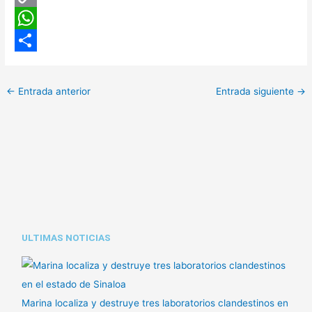
C
o
W
p
h
C
y
a
o
←
Entrada anterior
Entrada siguiente
→
L
t
m
i
s
p
n
A
a
k
p
r
p
t
i
ULTIMAS NOTICIAS
r
Marina localiza y destruye tres laboratorios clandestinos en