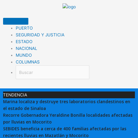
Ir
al
contenido
PUERTO
SEGURIDAD Y JUSTICIA
ESTADO
NACIONAL
MUNDO
COLUMNAS
TENDENCIA
Marina localiza y destruye tres laboratorios clandestinos en
el estado de Sinaloa
Recorre Gobernadora Yeraldine Bonilla localidades afectadas
por lluvias en Mocorito
SEBIDES beneficia a cerca de 400 familias afectadas por las
recientes lluvias en Mazatlán y Mocorito