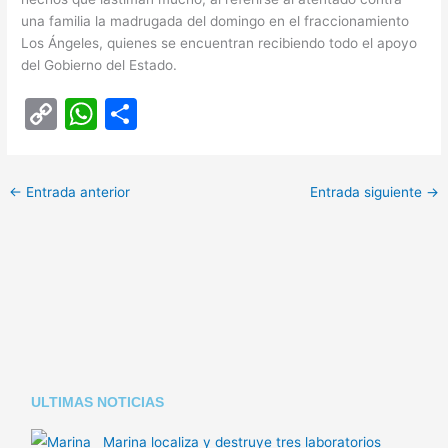
una familia la madrugada del domingo en el fraccionamiento
Los Ángeles, quienes se encuentran recibiendo todo el apoyo
del Gobierno del Estado.
C
W
C
o
h
o
p
at
m
←
Entrada anterior
Entrada siguiente
→
y
s
p
Li
A
ar
n
p
tir
k
p
ULTIMAS NOTICIAS
Marina localiza y destruye tres laboratorios