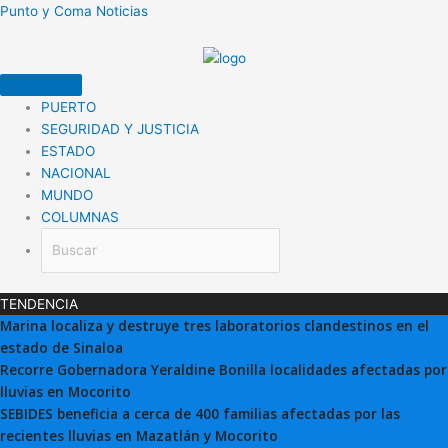
Ir
Punto y Coma Noticias
al
contenido
PUERTO
SEGURIDAD Y JUSTICIA
ESTADO
NACIONAL
MUNDO
COLUMNAS
TENDENCIA
Marina localiza y destruye tres laboratorios clandestinos en el
estado de Sinaloa
Recorre Gobernadora Yeraldine Bonilla localidades afectadas por
lluvias en Mocorito
SEBIDES beneficia a cerca de 400 familias afectadas por las
recientes lluvias en Mazatlán y Mocorito