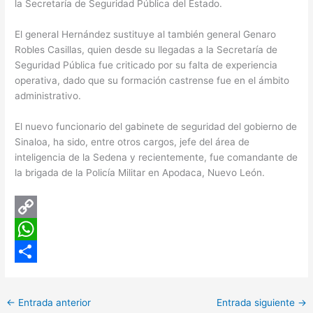
la Secretaría de Seguridad Pública del Estado.
El general Hernández sustituye al también general Genaro
Robles Casillas, quien desde su llegadas a la Secretaría de
Seguridad Pública fue criticado por su falta de experiencia
operativa, dado que su formación castrense fue en el ámbito
administrativo.
El nuevo funcionario del gabinete de seguridad del gobierno de
Sinaloa, ha sido, entre otros cargos, jefe del área de
inteligencia de la Sedena y recientemente, fue comandante de
la brigada de la Policía Militar en Apodaca, Nuevo León.
C
o
W
p
h
C
y
a
o
←
Entrada anterior
Entrada siguiente
→