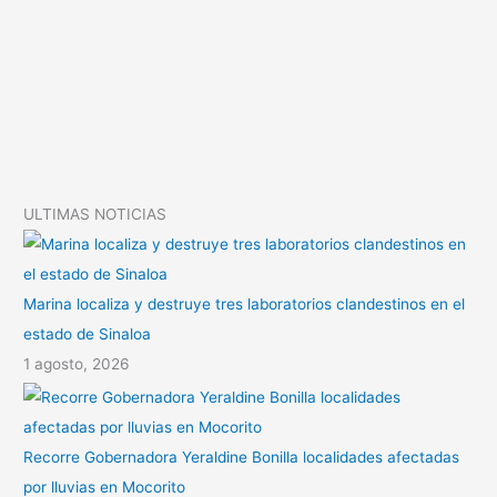
L
t
m
i
s
p
n
A
a
k
p
r
p
t
i
ULTIMAS NOTICIAS
r
Marina localiza y destruye tres laboratorios clandestinos en el
estado de Sinaloa
1 agosto, 2026
Recorre Gobernadora Yeraldine Bonilla localidades afectadas
por lluvias en Mocorito