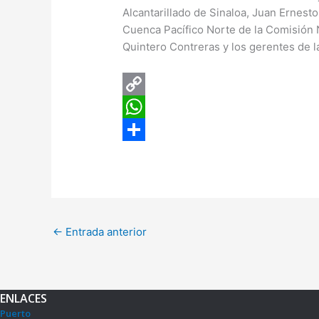
Alcantarillado de Sinaloa, Juan Ernesto
Cuenca Pacífico Norte de la Comisión 
Quintero Contreras y los gerentes de l
C
o
W
p
h
C
y
a
o
L
t
m
i
s
p
←
Entrada anterior
n
A
a
k
p
r
p
t
ENLACES
i
Puerto