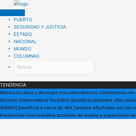
Ir
al
contenido
PUERTO
SEGURIDAD Y JUSTICIA
ESTADO
NACIONAL
MUNDO
COLUMNAS
TENDENCIA
Marina localiza y destruye tres laboratorios clandestinos en 
Recorre Gobernadora Yeraldine Bonilla localidades afectadas
SEBIDES beneficia a cerca de 400 familias afectadas por las 
Protección Civil coordina acciones de auxilio y supervisión d