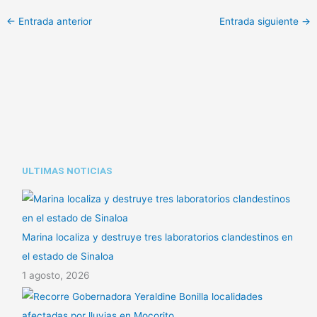
y
a
o
←
Entrada anterior
Entrada siguiente
→
L
t
m
i
s
p
n
A
a
k
p
r
p
t
i
ULTIMAS NOTICIAS
r
Marina localiza y destruye tres laboratorios clandestinos en
el estado de Sinaloa
1 agosto, 2026