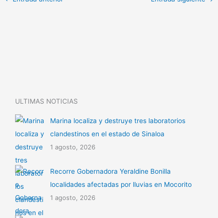
y
s
p
Li
A
ar
n
p
tir
k
p
ULTIMAS NOTICIAS
Marina localiza y destruye tres laboratorios
clandestinos en el estado de Sinaloa
1 agosto, 2026
Recorre Gobernadora Yeraldine Bonilla
localidades afectadas por lluvias en Mocorito
1 agosto, 2026