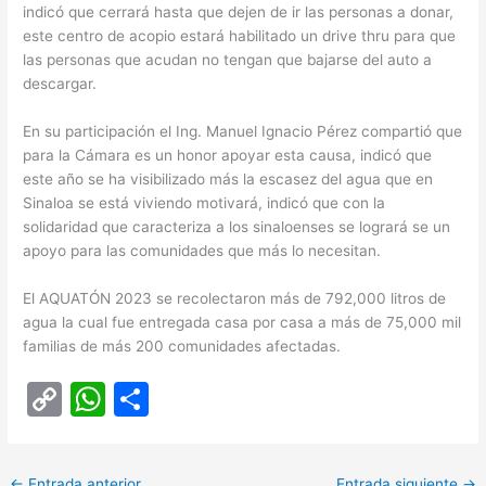
indicó que cerrará hasta que dejen de ir las personas a donar,
este centro de acopio estará habilitado un drive thru para que
las personas que acudan no tengan que bajarse del auto a
descargar.
En su participación el Ing. Manuel Ignacio Pérez compartió que
para la Cámara es un honor apoyar esta causa, indicó que
este año se ha visibilizado más la escasez del agua que en
Sinaloa se está viviendo motivará, indicó que con la
solidaridad que caracteriza a los sinaloenses se logrará se un
apoyo para las comunidades que más lo necesitan.
El AQUATÓN 2023 se recolectaron más de 792,000 litros de
agua la cual fue entregada casa por casa a más de 75,000 mil
familias de más 200 comunidades afectadas.
C
W
C
o
h
o
p
at
m
←
Entrada anterior
Entrada siguiente
→