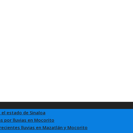
 el estado de Sinaloa
s por lluvias en Mocorito
 recientes lluvias en Mazatlán y Mocorito