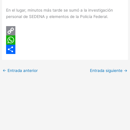
En el lugar, minutos más tarde se sumó a la investigación
personal de SEDENA y elementos de la Policía Federal.
C
o
W
p
h
C
y
a
o
←
Entrada anterior
Entrada siguiente
→
L
t
m
i
s
p
n
A
a
k
p
r
p
t
i