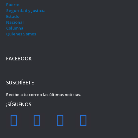
Puerto
Seguridad y Justicia
Estado
Nacional
Columna
Quienes Somos
FACEBOOK
SUSCRÍBETE
Recibe a tu correo las últimas noticias.
¡SÍGUENOS¡
F
I
Y
T
a
n
o
w