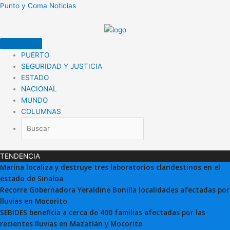
Ir
Punto y Coma Noticias
al
contenido
PUERTO
SEGURIDAD Y JUSTICIA
ESTADO
NACIONAL
MUNDO
COLUMNAS
TENDENCIA
Marina localiza y destruye tres laboratorios clandestinos en el
estado de Sinaloa
Recorre Gobernadora Yeraldine Bonilla localidades afectadas por
lluvias en Mocorito
SEBIDES beneficia a cerca de 400 familias afectadas por las
recientes lluvias en Mazatlán y Mocorito