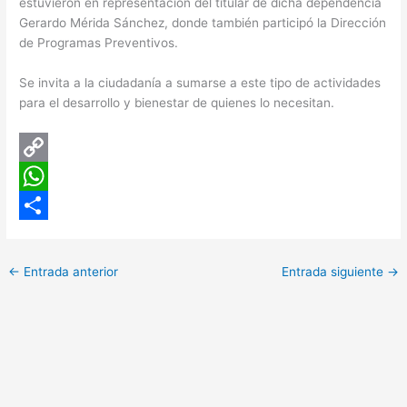
estuvieron en representación del titular de dicha dependencia
Gerardo Mérida Sánchez, donde también participó la Dirección
de Programas Preventivos.
Se invita a la ciudadanía a sumarse a este tipo de actividades
para el desarrollo y bienestar de quienes lo necesitan.
C
o
W
p
h
C
y
a
o
←
Entrada anterior
Entrada siguiente
→
L
t
m
i
s
p
n
A
a
k
p
r