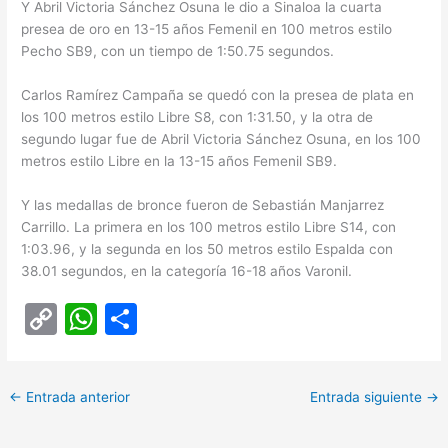
Y Abril Victoria Sánchez Osuna le dio a Sinaloa la cuarta
presea de oro en 13-15 años Femenil en 100 metros estilo
Pecho SB9, con un tiempo de 1:50.75 segundos.
Carlos Ramírez Campaña se quedó con la presea de plata en
los 100 metros estilo Libre S8, con 1:31.50, y la otra de
segundo lugar fue de Abril Victoria Sánchez Osuna, en los 100
metros estilo Libre en la 13-15 años Femenil SB9.
Y las medallas de bronce fueron de Sebastián Manjarrez
Carrillo. La primera en los 100 metros estilo Libre S14, con
1:03.96, y la segunda en los 50 metros estilo Espalda con
38.01 segundos, en la categoría 16-18 años Varonil.
C
W
C
o
h
o
p
at
m
←
Entrada anterior
Entrada siguiente
→
y
s
p
Li
A
ar