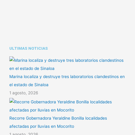
n
p
tir
k
p
ULTIMAS NOTICIAS
Marina localiza y destruye tres laboratorios clandestinos en
el estado de Sinaloa
1 agosto, 2026
Recorre Gobernadora Yeraldine Bonilla localidades
afectadas por lluvias en Mocorito
1 agosto, 2026