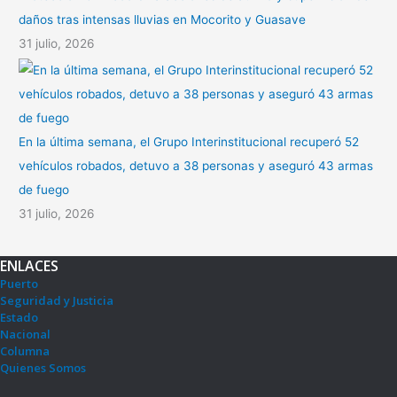
daños tras intensas lluvias en Mocorito y Guasave
31 julio, 2026
En la última semana, el Grupo Interinstitucional recuperó 52
vehículos robados, detuvo a 38 personas y aseguró 43 armas
de fuego
31 julio, 2026
ENLACES
Puerto
Seguridad y Justicia
Estado
Nacional
Columna
Quienes Somos