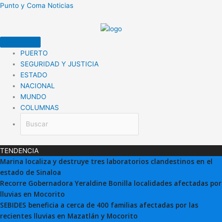
Ir
Punto y Coma Noticias
al
contenido
PUERTO
SEGURIDAD Y JUSTICIA
ESTADO
NACIONAL
MUNDO
COLUMNAS
TENDENCIA
Marina localiza y destruye tres laboratorios clandestinos en el
estado de Sinaloa
Recorre Gobernadora Yeraldine Bonilla localidades afectadas por
lluvias en Mocorito
SEBIDES beneficia a cerca de 400 familias afectadas por las
recientes lluvias en Mazatlán y Mocorito