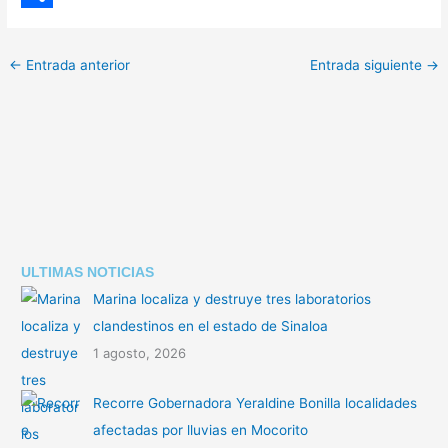
p
h
C
y
a
o
←
Entrada anterior
Entrada siguiente
→
L
t
m
i
s
p
n
A
a
k
p
r
p
t
i
ULTIMAS NOTICIAS
r
Marina localiza y destruye tres laboratorios
clandestinos en el estado de Sinaloa
1 agosto, 2026
Recorre Gobernadora Yeraldine Bonilla localidades
afectadas por lluvias en Mocorito