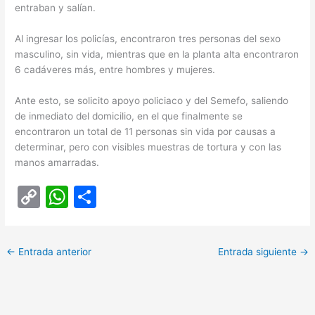
entraban y salían.
Al ingresar los policías, encontraron tres personas del sexo
masculino, sin vida, mientras que en la planta alta encontraron
6 cadáveres más, entre hombres y mujeres.
Ante esto, se solicito apoyo policiaco y del Semefo, saliendo
de inmediato del domicilio, en el que finalmente se
encontraron un total de 11 personas sin vida por causas a
determinar, pero con visibles muestras de tortura y con las
manos amarradas.
C
W
C
o
h
o
p
at
m
←
Entrada anterior
Entrada siguiente
→
y
s
p
Li
A
ar
n
p
tir