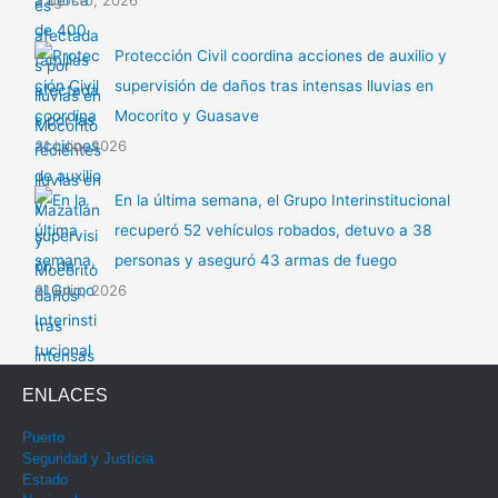
1 agosto, 2026
Protección Civil coordina acciones de auxilio y
supervisión de daños tras intensas lluvias en
Mocorito y Guasave
31 julio, 2026
En la última semana, el Grupo Interinstitucional
recuperó 52 vehículos robados, detuvo a 38
personas y aseguró 43 armas de fuego
31 julio, 2026
ENLACES
Puerto
Seguridad y Justicia
Estado