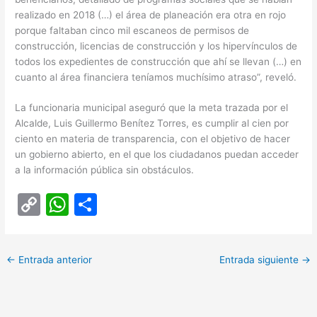
realizado en 2018 (…) el área de planeación era otra en rojo
porque faltaban cinco mil escaneos de permisos de
construcción, licencias de construcción y los hipervínculos de
todos los expedientes de construcción que ahí se llevan (…) en
cuanto al área financiera teníamos muchísimo atraso”, reveló.
La funcionaria municipal aseguró que la meta trazada por el
Alcalde, Luis Guillermo Benítez Torres, es cumplir al cien por
ciento en materia de transparencia, con el objetivo de hacer
un gobierno abierto, en el que los ciudadanos puedan acceder
a la información pública sin obstáculos.
C
W
C
o
h
o
p
at
m
←
Entrada anterior
Entrada siguiente
→
y
s
p
Li
A
ar