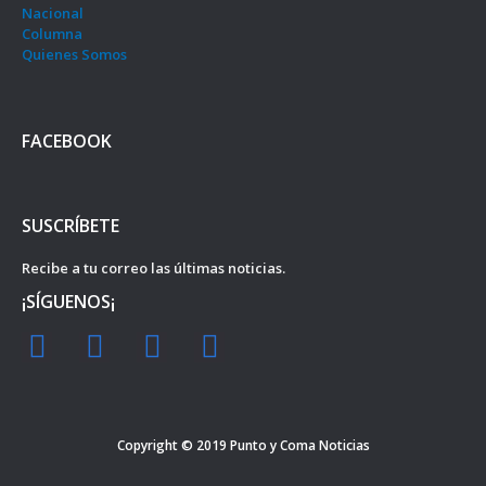
Nacional
Columna
Quienes Somos
FACEBOOK
SUSCRÍBETE
Recibe a tu correo las últimas noticias.
¡SÍGUENOS¡
F
I
Y
T
a
n
o
w
c
s
u
i
e
t
t
t
Copyright © 2019
Punto y Coma Noticias
b
a
u
t