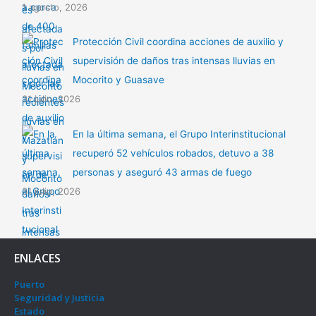
1 agosto, 2026
Protección Civil coordina acciones de auxilio y
supervisión de daños tras intensas lluvias en
Mocorito y Guasave
31 julio, 2026
En la última semana, el Grupo Interinstitucional
recuperó 52 vehículos robados, detuvo a 38
personas y aseguró 43 armas de fuego
31 julio, 2026
ENLACES
Puerto
Seguridad y Justicia
Estado