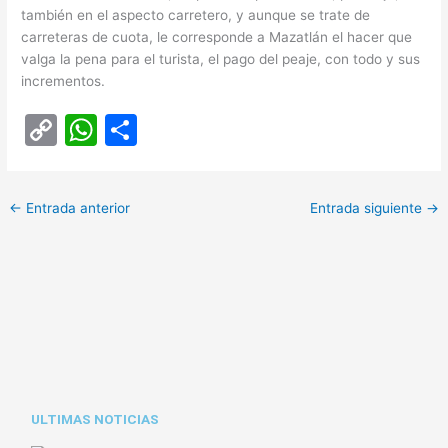
también en el aspecto carretero, y aunque se trate de
carreteras de cuota, le corresponde a Mazatlán el hacer que
valga la pena para el turista, el pago del peaje, con todo y sus
incrementos.
C
W
C
o
h
o
p
at
m
←
Entrada anterior
Entrada siguiente
→
y
s
p
Li
A
ar
n
p
tir
k
p
ULTIMAS NOTICIAS