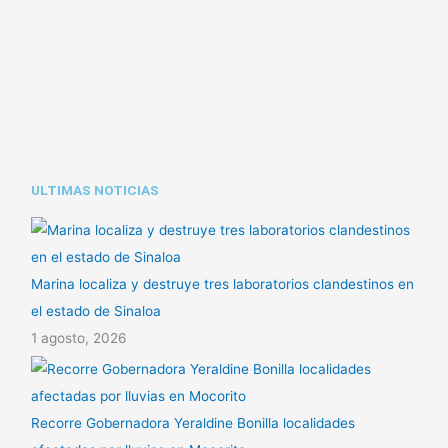
Li
A
ar
n
p
tir
k
p
ULTIMAS NOTICIAS
Marina localiza y destruye tres laboratorios clandestinos en
el estado de Sinaloa
1 agosto, 2026
Recorre Gobernadora Yeraldine Bonilla localidades