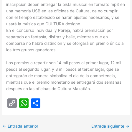
inscripción deben entregar la pista musical en formato mp3 en
una memoria USB en las oficinas de Cultura, de no cumplir
con el tiempo establecido se harán ajustes necesarios, y se
usará la música que CULTURA designe.
En el concurso Individual y Pareja, habrá premiación por
separado en fantasía, disfraz y baile, mientras que en
comparsa no habrá distinción y se otorgará un premio único a
los tres grupos ganadores.
Los premios a repartir son 14 mil pesos al primer lugar, 12 mil
pesos al segundo lugar, y 8 mil pesos al tercer lugar, que se
entregarán de manera simbólica el día de la competencia,
mientras que el premio monetario se entregará dos semanas
después en las oficinas de Cultura Mazatlán.
C
W
C
o
h
o
p
at
m
←
Entrada anterior
Entrada siguiente
→
y
s
p