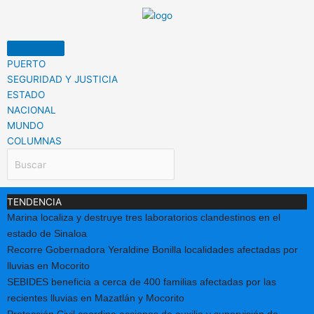
Ir
al
contenido
PUERTO
SEGURIDAD Y JUSTICIA
ESTADO
NACIONAL
MUNDO
COLUMNAS
TENDENCIA
Marina localiza y destruye tres laboratorios clandestinos en el
estado de Sinaloa
Recorre Gobernadora Yeraldine Bonilla localidades afectadas por
lluvias en Mocorito
SEBIDES beneficia a cerca de 400 familias afectadas por las
recientes lluvias en Mazatlán y Mocorito