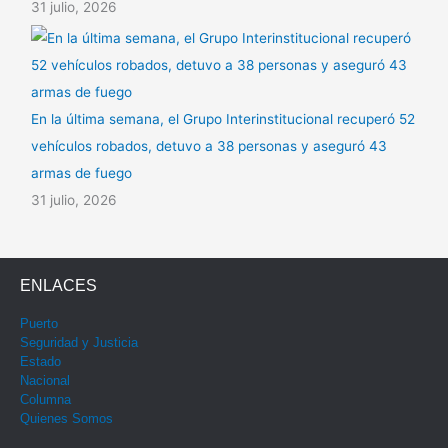
31 julio, 2026
En la última semana, el Grupo Interinstitucional recuperó 52
vehículos robados, detuvo a 38 personas y aseguró 43
armas de fuego
31 julio, 2026
ENLACES
Puerto
Seguridad y Justicia
Estado
Nacional
Columna
Quienes Somos