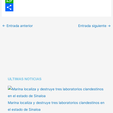
o
W
p
h
C
y
a
o
←
Entrada anterior
Entrada siguiente
→
L
t
m
i
s
p
n
A
a
k
p
r
p
t
i
ULTIMAS NOTICIAS
r
Marina localiza y destruye tres laboratorios clandestinos en
el estado de Sinaloa