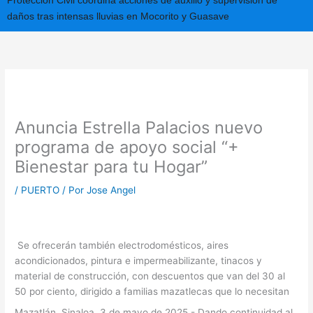
Protección Civil coordina acciones de auxilio y supervisión de
daños tras intensas lluvias en Mocorito y Guasave
Anuncia Estrella Palacios nuevo
programa de apoyo social “+
Bienestar para tu Hogar”
/
PUERTO
/ Por
Jose Angel
Se ofrecerán también electrodomésticos, aires
acondicionados, pintura e impermeabilizante, tinacos y
material de construcción, con descuentos que van del 30 al
50 por ciento, dirigido a familias mazatlecas que lo necesitan
Mazatlán, Sinaloa, 3 de mayo de 2025.- Dando continuidad al