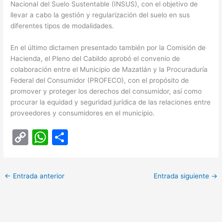
Nacional del Suelo Sustentable (INSUS), con el objetivo de
llevar a cabo la gestión y regularización del suelo en sus
diferentes tipos de modalidades.
En el último dictamen presentado también por la Comisión de
Hacienda, el Pleno del Cabildo aprobó el convenio de
colaboración entre el Municipio de Mazatlán y la Procuraduría
Federal del Consumidor (PROFECO), con el propósito de
promover y proteger los derechos del consumidor, así como
procurar la equidad y seguridad jurídica de las relaciones entre
proveedores y consumidores en el municipio.
C
W
C
o
h
o
p
at
m
←
Entrada anterior
Entrada siguiente
→
y
s
p
Li
A
ar
n
p
tir