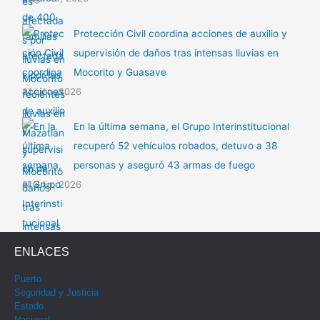
Protección Civil coordina acciones de auxilio y
supervisión de daños tras intensas lluvias en
Mocorito y Guasave
31 julio, 2026
En la última semana, el Grupo Interinstitucional
recuperó 52 vehículos robados, detuvo a 38
personas y aseguró 43 armas de fuego
31 julio, 2026
ENLACES
Puerto
Seguridad y Justicia
Estado
Nacional