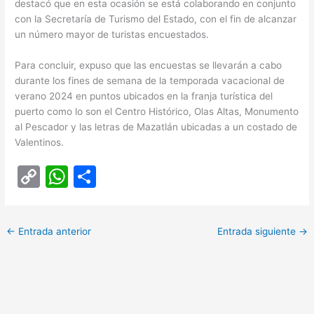
destacó que en esta ocasión se está colaborando en conjunto
con la Secretaría de Turismo del Estado, con el fin de alcanzar
un número mayor de turistas encuestados.
Para concluir, expuso que las encuestas se llevarán a cabo
durante los fines de semana de la temporada vacacional de
verano 2024 en puntos ubicados en la franja turística del
puerto como lo son el Centro Histórico, Olas Altas, Monumento
al Pescador y las letras de Mazatlán ubicadas a un costado de
Valentinos.
C
W
C
o
h
o
p
at
m
←
Entrada anterior
Entrada siguiente
→
y
s
p
Li
A
ar
n
p
tir
k
p