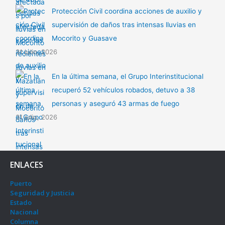
Protección Civil coordina acciones de auxilio y
supervisión de daños tras intensas lluvias en
Mocorito y Guasave
31 julio, 2026
En la última semana, el Grupo Interinstitucional
recuperó 52 vehículos robados, detuvo a 38
personas y aseguró 43 armas de fuego
31 julio, 2026
ENLACES
Puerto
Seguridad y Justicia
Estado
Nacional
Columna