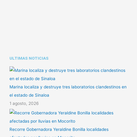
Li
A
ar
n
p
tir
k
p
ULTIMAS NOTICIAS
Marina localiza y destruye tres laboratorios clandestinos en
el estado de Sinaloa
1 agosto, 2026
Recorre Gobernadora Yeraldine Bonilla localidades