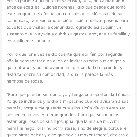
Por su parte, Christian Uriel Valle Burgueño, embajador de 9
años de edad las “Cuichis Noreñas” dijo que desde que tomó
este programa el año pasado no solo aprendió cosas de su
comunidad, también emprendió e inició a realizar paseos para
aquellos que visitan la comunidad, logrando así adquirir un
sustento que lo ayuda a cubrir su gastos, apoyar a su familia y
enorgullecer su mamá.
Por lo que, una vez se dio cuenta que abrirían por segunda
año la convocatoria no dudo en invitar a todos sus amigos a
que entrarán y así obtuvieran la oportunidad de aprender y
disfrutar sobre su comunidad, la cual le parece la más
hermosa de todas.
“Para que puedan ser como yo y tenga una oportunidad única.
Yo quise invitarlos y le dije a mi padrino que les avisaran a sus
mamás, porque me gustaría que ellos algún día quisieran ser
alguien de la vida y fueran grandes. Para que sus mamás
estén orgullosos de sus hijos, igual que la mía de mí. A mí
mamá la hago llorar no por tristeza, sino de alegría, porque le
gusta oírme hablar y dice que soy su mayor tesoro”, declaró el