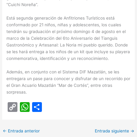
“Cuichi Noreña”.
Está segunda generación de Anfitriones Turísticos está
conformado por 21 niños, niñas y adolescentes, los cuales
tendrán su graduación el próximo domingo 4 de agosto en el
marco de la Celebración del 6to Aniversario del Tianguis
Gastronómico y Artesanal: La Noria mi pueblo querido. Donde
se les hará entrega a los niños de un kit que incluye su playera
conmemorativa, identificación y un reconocimiento.
Además, en conjunto con el Sistema DIF Mazatlán, se les
entregara un pase para conocer y disfrutar de un recorrido por
el Gran Acuario Mazatlán “Mar de Cortés”, entre otras
sorpresas.
C
W
C
o
h
o
p
at
m
←
Entrada anterior
Entrada siguiente
→
y
s
p