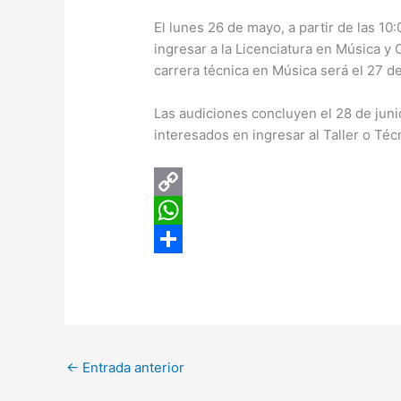
El lunes 26 de mayo, a partir de las 10
ingresar a la Licenciatura en Música y 
carrera técnica en Música será el 27 d
Las audiciones concluyen el 28 de junio
interesados en ingresar al Taller o Té
C
o
W
p
h
C
y
a
o
L
t
m
i
s
p
←
Entrada anterior
n
A
a