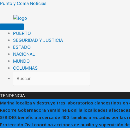
Ir
Punto y Coma Noticias
al
contenido
PUERTO
SEGURIDAD Y JUSTICIA
ESTADO
NACIONAL
MUNDO
COLUMNAS
TENDENCIA
Marina localiza y destruye tres laboratorios clandestinos en 
Recorre Gobernadora Yeraldine Bonilla localidades afectadas
SEBIDES beneficia a cerca de 400 familias afectadas por las 
Protección Civil coordina acciones de auxilio y supervisión d