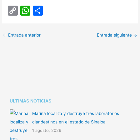
C
W
C
o
h
o
p
at
m
←
Entrada anterior
Entrada siguiente
→
y
s
p
Li
A
ar
n
p
tir
k
p
ULTIMAS NOTICIAS
Marina localiza y destruye tres laboratorios
clandestinos en el estado de Sinaloa
1 agosto, 2026