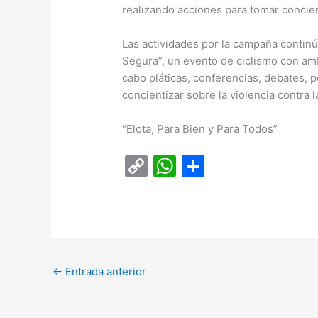
realizando acciones para tomar concien
Las actividades por la campaña contin
Segura”, un evento de ciclismo con ambi
cabo pláticas, conferencias, debates, p
concientizar sobre la violencia contra 
“Elota, Para Bien y Para Todos”
C
W
C
o
h
o
p
at
m
y
s
p
Li
A
ar
←
Entrada anterior
n
p
tir
k
p