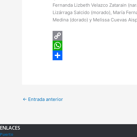
Fernanda Lizbeth Velazco Zatarain (nar
Lizárraga Salcido (morado), María Fern
Medina (dorado) y Melissa Cuevas Aispu
C
o
W
p
h
C
y
a
o
L
t
m
i
s
p
←
Entrada anterior
n
A
a
k
p
r
p
t
ENLACES
i
Puerto