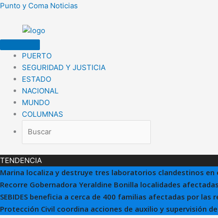
Ir
Punto y Coma Noticias
al
contenido
PUERTO
SEGURIDAD Y JUSTICIA
ESTADO
NACIONAL
MUNDO
COLUMNAS
TENDENCIA
Marina localiza y destruye tres laboratorios clandestinos en 
Recorre Gobernadora Yeraldine Bonilla localidades afectadas
SEBIDES beneficia a cerca de 400 familias afectadas por las 
Protección Civil coordina acciones de auxilio y supervisión d