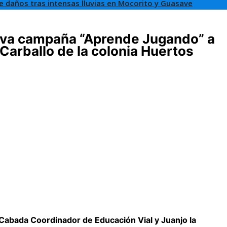
de daños tras intensas lluvias en Mocorito y Guasave
leva campaña “Aprende Jugando” a
arballo de la colonia Huertos
abada Coordinador de Educación Vial y Juanjo la