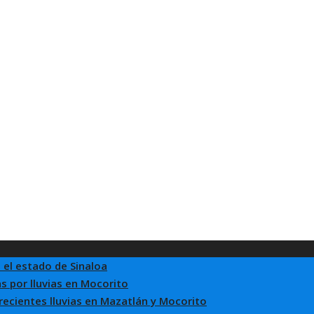
 el estado de Sinaloa
s por lluvias en Mocorito
 recientes lluvias en Mazatlán y Mocorito