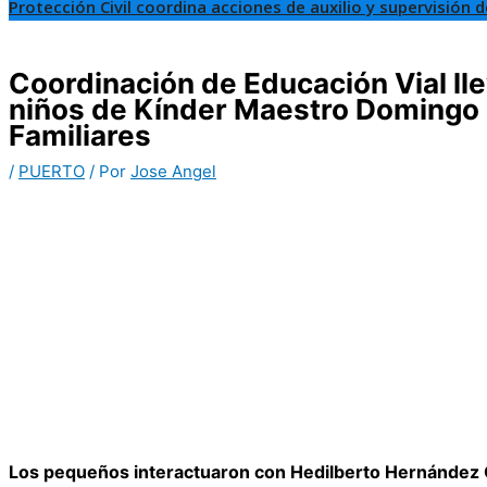
Protección Civil coordina acciones de auxilio y supervisión 
Coordinación de Educación Vial l
niños de Kínder Maestro Domingo C
Familiares
/
PUERTO
/ Por
Jose Angel
Los pequeños interactuaron con Hedilberto Hernández C