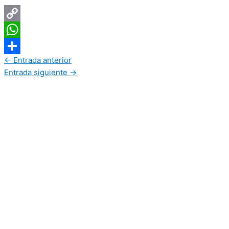
Copy
Link
WhatsApp
←
Entrada anterior
Compartir
Entrada siguiente
→