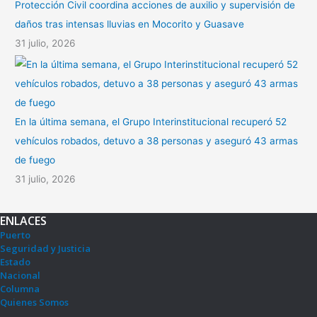
Protección Civil coordina acciones de auxilio y supervisión de
daños tras intensas lluvias en Mocorito y Guasave
31 julio, 2026
En la última semana, el Grupo Interinstitucional recuperó 52
vehículos robados, detuvo a 38 personas y aseguró 43 armas
de fuego
31 julio, 2026
ENLACES
Puerto
Seguridad y Justicia
Estado
Nacional
Columna
Quienes Somos