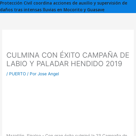
Protección Civil coordina acciones de auxilio y supervisión de
daños tras intensas lluvias en Mocorito y Guasave
CULMINA CON ÉXITO CAMPAÑA DE
LABIO Y PALADAR HENDIDO 2019
/
PUERTO
/ Por
Jose Angel
Mazatlán, Sinaloa.- Con gran éxito culminó la 23 Campaña de