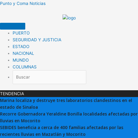
Ir
Punto y Coma Noticias
al
contenido
PUERTO
SEGURIDAD Y JUSTICIA
ESTADO
NACIONAL
MUNDO
COLUMNAS
TENDENCIA
Marina localiza y destruye tres laboratorios clandestinos en el
estado de Sinaloa
Recorre Gobernadora Yeraldine Bonilla localidades afectadas por
lluvias en Mocorito
SEBIDES beneficia a cerca de 400 familias afectadas por las
recientes lluvias en Mazatlán y Mocorito