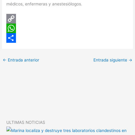
médicos, enfermeras y anestesiólogos.
C
o
W
p
h
C
y
a
o
←
Entrada anterior
Entrada siguiente
→
L
t
m
i
s
p
n
A
a
k
p
r
p
t
i
ULTIMAS NOTICIAS
r