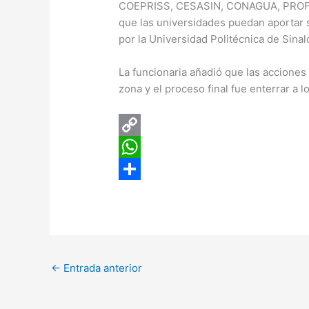
COEPRISS, CESASIN, CONAGUA, PROFEPA
que las universidades puedan aportar s
por la Universidad Politécnica de Sinal
La funcionaria añadió que las acciones 
zona y el proceso final fue enterrar a 
C
o
W
p
h
C
y
a
o
L
t
m
i
s
p
←
Entrada anterior
n
A
a
k
p
r