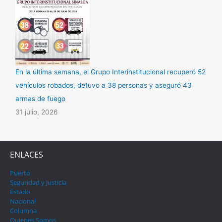
En la última semana, el Grupo Interinstitucional recuperó 52
vehículos robados, detuvo a 38 personas y aseguró 43
armas de fuego
31 julio, 2026
ENLACES
Puerto
Seguridad y Justicia
Estado
Nacional
Columna
Quienes Somos