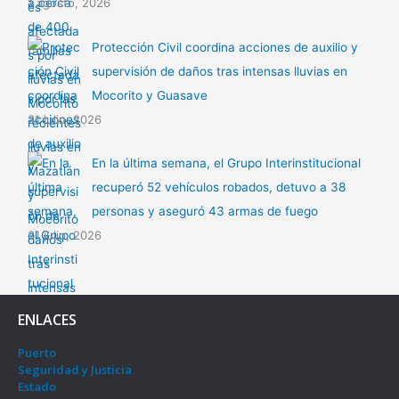
1 agosto, 2026
Protección Civil coordina acciones de auxilio y
supervisión de daños tras intensas lluvias en
Mocorito y Guasave
31 julio, 2026
En la última semana, el Grupo Interinstitucional
recuperó 52 vehículos robados, detuvo a 38
personas y aseguró 43 armas de fuego
31 julio, 2026
ENLACES
Puerto
Seguridad y Justicia
Estado