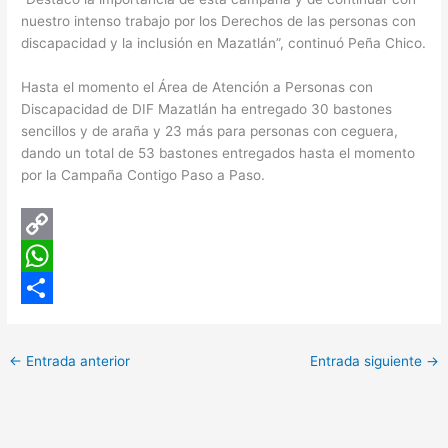
nuestro intenso trabajo por los Derechos de las personas con
discapacidad y la inclusión en Mazatlán”, continuó Peña Chico.
Hasta el momento el Área de Atención a Personas con
Discapacidad de DIF Mazatlán ha entregado 30 bastones
sencillos y de araña y 23 más para personas con ceguera,
dando un total de 53 bastones entregados hasta el momento
por la Campaña Contigo Paso a Paso.
C
o
W
p
h
C
y
a
o
←
Entrada anterior
Entrada siguiente
→
L
t
m
i
s
p
n
A
a