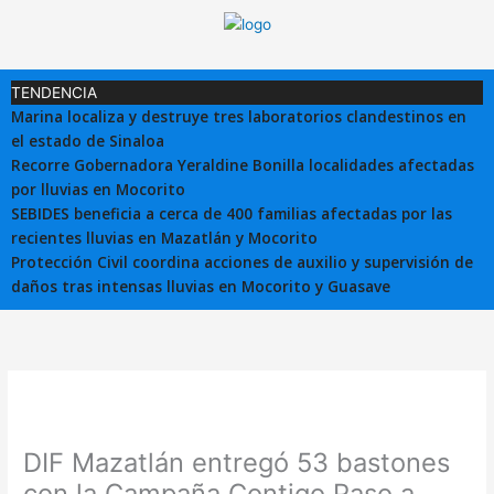
Ir
al
contenido
TENDENCIA
Marina localiza y destruye tres laboratorios clandestinos en
el estado de Sinaloa
Recorre Gobernadora Yeraldine Bonilla localidades afectadas
por lluvias en Mocorito
SEBIDES beneficia a cerca de 400 familias afectadas por las
recientes lluvias en Mazatlán y Mocorito
Protección Civil coordina acciones de auxilio y supervisión de
daños tras intensas lluvias en Mocorito y Guasave
DIF Mazatlán entregó 53 bastones
con la Campaña Contigo Paso a