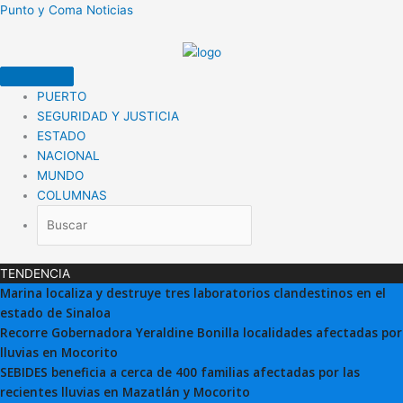
Ir
Punto y Coma Noticias
al
contenido
PUERTO
SEGURIDAD Y JUSTICIA
ESTADO
NACIONAL
MUNDO
COLUMNAS
TENDENCIA
Marina localiza y destruye tres laboratorios clandestinos en el
estado de Sinaloa
Recorre Gobernadora Yeraldine Bonilla localidades afectadas por
lluvias en Mocorito
SEBIDES beneficia a cerca de 400 familias afectadas por las
recientes lluvias en Mazatlán y Mocorito