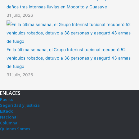
daños tras intensas lluvias en Mocorito y Guasave
31 julio, 2026
En la última semana, el Grupo Interinstitucional recuperó 52
vehículos robados, detuvo a 38 personas y aseguró 43 armas
de fuego
31 julio, 2026
ENLACES
Puerto
Seguridad y Justicia
Estado
Nacional
Columna
Quienes Somos