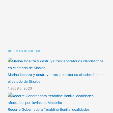
L
t
m
i
s
p
n
A
a
k
p
r
p
t
i
ULTIMAS NOTICIAS
r
Marina localiza y destruye tres laboratorios clandestinos en
el estado de Sinaloa
1 agosto, 2026
Recorre Gobernadora Yeraldine Bonilla localidades