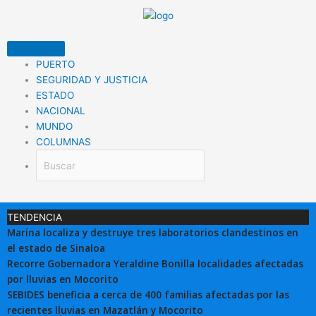
Ir
al
contenido
PUERTO
SEGURIDAD Y JUSTICIA
ESTADO
NACIONAL
MUNDO
COLUMNAS
TENDENCIA
Marina localiza y destruye tres laboratorios clandestinos en
el estado de Sinaloa
Recorre Gobernadora Yeraldine Bonilla localidades afectadas
por lluvias en Mocorito
SEBIDES beneficia a cerca de 400 familias afectadas por las
recientes lluvias en Mazatlán y Mocorito