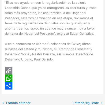
“Ellos nos ayudaron con la regularización de la colonia
Labastida Ochoa que ya se entregaron las escrituras y traen
otras más proyectos, incluso también la del Hogar del
Pescador, estamos caminando en esa etapa, revisamos el
tema de la regularización de cuáles son las que siguen y
ahorita traemos rápido un avance muy avance muy a favor
del tema del Hogar del Pescador”, expresó Edgar González.
A este encuentro asistieron funcionarios de Cvive, obras
públicas del estado y municipal, el Director de Bienestar y
Desarrollo Social, Néstor Barraza, así mismo el Director de
Desarrollo Urbano, Paul Galindo.
C
o
W
p
h
C
y
a
o
←
Entrada anterior
Entrada siguiente
→