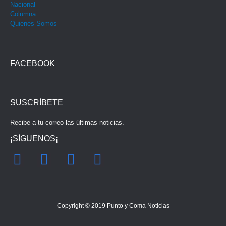
Nacional
Columna
Quienes Somos
FACEBOOK
SUSCRÍBETE
Recibe a tu correo las últimas noticias.
¡SÍGUENOS¡
F
I
Y
T
a
n
o
w
c
s
u
i
e
t
t
t
Copyright © 2019
Punto y Coma Noticias
b
a
u
t