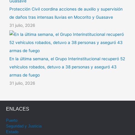
Protección Civil coordina acciones de auxilio y supervisión
de daños tras intensas lluvias en Mocorito y Guasave
31 julio, 2026
En la última semana, el Grupo Interinstitucional recuperó 52
vehículos robados, detuvo a 38 personas y aseguró 43
armas de fuego
31 julio, 2026
ENLACES
Puerto
Seguridad y Justicia
Estado