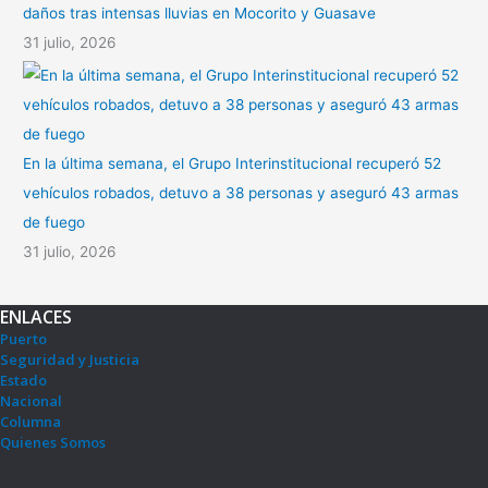
daños tras intensas lluvias en Mocorito y Guasave
31 julio, 2026
En la última semana, el Grupo Interinstitucional recuperó 52
vehículos robados, detuvo a 38 personas y aseguró 43 armas
de fuego
31 julio, 2026
ENLACES
Puerto
Seguridad y Justicia
Estado
Nacional
Columna
Quienes Somos