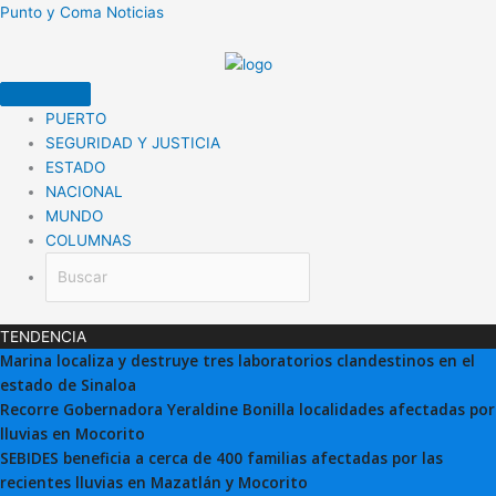
Ir
Punto y Coma Noticias
al
contenido
PUERTO
SEGURIDAD Y JUSTICIA
ESTADO
NACIONAL
MUNDO
COLUMNAS
TENDENCIA
Marina localiza y destruye tres laboratorios clandestinos en el
estado de Sinaloa
Recorre Gobernadora Yeraldine Bonilla localidades afectadas por
lluvias en Mocorito
SEBIDES beneficia a cerca de 400 familias afectadas por las
recientes lluvias en Mazatlán y Mocorito