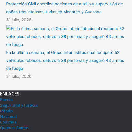
Protección Civil coordina acciones de auxilio y supervisión de
daños tras intensas lluvias en Mocorito y Guasave
31 julio, 2026
En la última semana, el Grupo Interinstitucional recuperó 52
vehículos robados, detuvo a 38 personas y aseguró 43 armas
de fuego
31 julio, 2026
ENLACES
Puerto
Seguridad y Justicia
Estado
Nacional
Columna
Quienes Somos