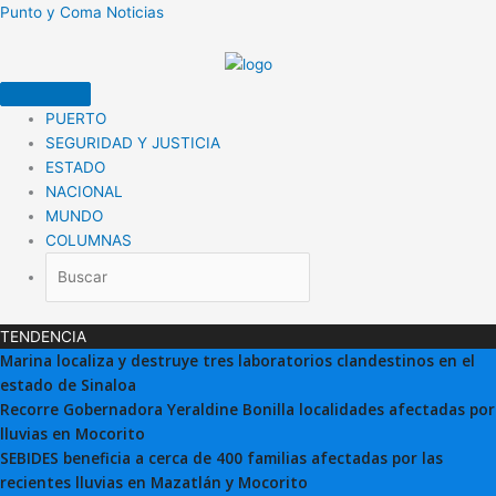
Ir
Punto y Coma Noticias
al
contenido
PUERTO
SEGURIDAD Y JUSTICIA
ESTADO
NACIONAL
MUNDO
COLUMNAS
TENDENCIA
Marina localiza y destruye tres laboratorios clandestinos en el
estado de Sinaloa
Recorre Gobernadora Yeraldine Bonilla localidades afectadas por
lluvias en Mocorito
SEBIDES beneficia a cerca de 400 familias afectadas por las
recientes lluvias en Mazatlán y Mocorito