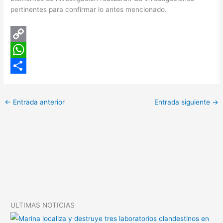
pertinentes para confirmar lo antes mencionado.
C
o
W
p
h
C
y
a
o
←
Entrada anterior
Entrada siguiente
→
L
t
m
i
s
p
n
A
a
k
p
r
p
t
i
ULTIMAS NOTICIAS
r