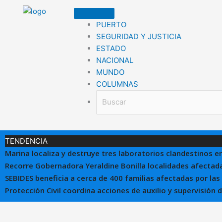
Ir
al
PUERTO
contenido
SEGURIDAD Y JUSTICIA
ESTADO
NACIONAL
MUNDO
COLUMNAS
TENDENCIA
Marina localiza y destruye tres laboratorios clandestinos e
Recorre Gobernadora Yeraldine Bonilla localidades afectada
SEBIDES beneficia a cerca de 400 familias afectadas por las
Protección Civil coordina acciones de auxilio y supervisión