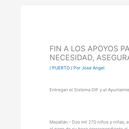
FIN A LOS APOYOS P
NECESIDAD, ASEGURA
/
PUERTO
/ Por
Jose Angel
Entregan el Sistema DIF y el Ayuntami
Mazatlán.- Dos mil 270 niños y niñas, 
el pago de su beca correspondiente al