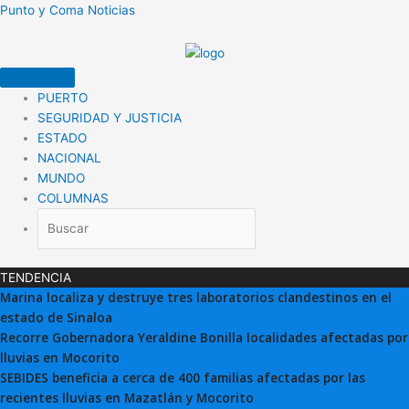
Ir
Punto y Coma Noticias
al
contenido
PUERTO
SEGURIDAD Y JUSTICIA
ESTADO
NACIONAL
MUNDO
COLUMNAS
TENDENCIA
Marina localiza y destruye tres laboratorios clandestinos en el
estado de Sinaloa
Recorre Gobernadora Yeraldine Bonilla localidades afectadas por
lluvias en Mocorito
SEBIDES beneficia a cerca de 400 familias afectadas por las
recientes lluvias en Mazatlán y Mocorito