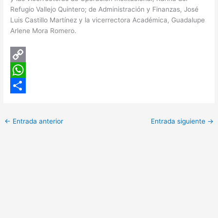
Refugio Vallejo Quintero; de Administración y Finanzas, José
Luis Castillo Martínez y la vicerrectora Académica, Guadalupe
Arlene Mora Romero.
C
o
W
p
h
C
y
a
o
←
Entrada anterior
Entrada siguiente
→
L
t
m
i
s
p
n
A
a
k
p
r
p
t
i