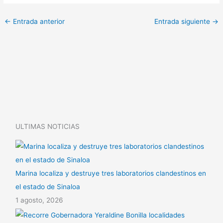
p
h
C
y
a
o
←
Entrada anterior
Entrada siguiente
→
L
t
m
i
s
p
n
A
a
k
p
r
p
t
i
ULTIMAS NOTICIAS
r
Marina localiza y destruye tres laboratorios clandestinos en
el estado de Sinaloa
1 agosto, 2026