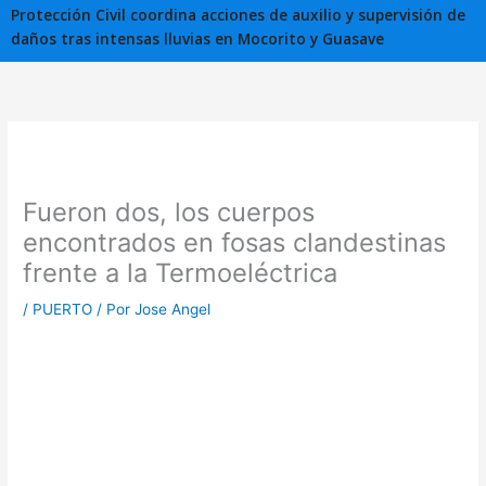
Protección Civil coordina acciones de auxilio y supervisión de
daños tras intensas lluvias en Mocorito y Guasave
Fueron dos, los cuerpos
encontrados en fosas clandestinas
frente a la Termoeléctrica
/
PUERTO
/ Por
Jose Angel