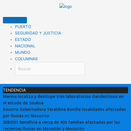
Ir
al
contenido
PUERTO
SEGURIDAD Y JUSTICIA
ESTADO
NACIONAL
MUNDO
COLUMNAS
TENDENCIA
Marina localiza y destruye tres laboratorios clandestinos en
el estado de Sinaloa
Recorre Gobernadora Yeraldine Bonilla localidades afectadas
por lluvias en Mocorito
SEBIDES beneficia a cerca de 400 familias afectadas por las
recientes lluvias en Mazatlán y Mocorito