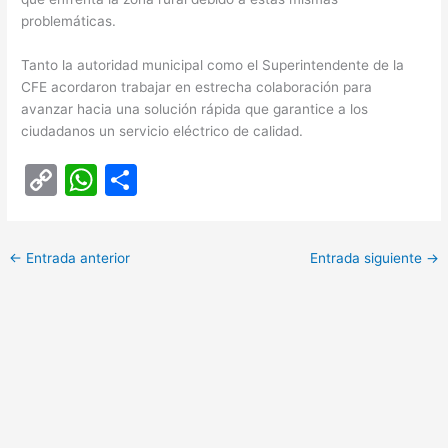
problemáticas.
Tanto la autoridad municipal como el Superintendente de la
CFE acordaron trabajar en estrecha colaboración para
avanzar hacia una solución rápida que garantice a los
ciudadanos un servicio eléctrico de calidad.
C
W
C
o
h
o
p
at
m
←
Entrada anterior
Entrada siguiente
→
y
s
p
Li
A
ar
n
p
tir
k
p