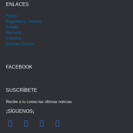
ENLACES
Puerto
Seguridad y Justicia
Estado
Nacional
Columna
Quienes Somos
FACEBOOK
SUSCRÍBETE
Recibe a tu correo las últimas noticias.
¡SÍGUENOS¡
F
I
Y
T
a
n
o
w