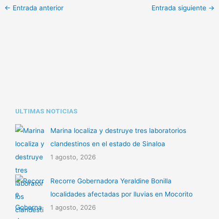
p
at
m
←
Entrada anterior
Entrada siguiente
→
y
s
p
Li
A
ar
n
p
tir
k
p
ULTIMAS NOTICIAS
Marina localiza y destruye tres laboratorios
clandestinos en el estado de Sinaloa
1 agosto, 2026
Recorre Gobernadora Yeraldine Bonilla
localidades afectadas por lluvias en Mocorito
1 agosto, 2026