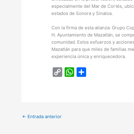
especialmente del Mar de Cortés, ubica
estados de Sonora y Sinaloa.
Con la firma de esta alianza: Grupo C
H. Ayuntamiento de Mazatlán, se compr
comunidad. Estos esfuerzos y acciones 
Mazatlán para que miles de familias me
experiencia única y enriquecedora.
C
W
C
o
h
o
p
at
m
y
s
p
Li
A
ar
←
Entrada anterior
n
p
tir
k
p